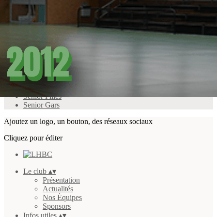
Exporter les lignes sélectionnées
Exporter toutes les colonnes
Exporter uniquement les colonnes affichées
Menu
<
>
Agenda
Senior Filles
Senior Gars
Ajoutez un logo, un bouton, des réseaux sociaux
Cliquez pour éditer
Le club
▴
▾
Présentation
Actualités
Nos Équipes
Sponsors
Infos utiles
▴
▾