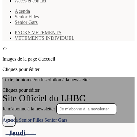
Accès et contact
Agenda
Senior Filles
Senior Gars
PACKS VETEMENTS
VETEMENTS INDIVIDUEL
?>
Images de la page d'accueil
Cliquez pour éditer
Texte, bouton et/ou inscription à la newsletter
Cliquez pour éditer
Site Officiel du LHBC
Je m'abonne à la newsletter
Agenda
Senior Filles
Senior Gars
OK
Jeudi
Nous Rejoindre