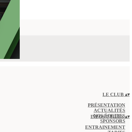
LE CLUB
▴
▾
PRÉSENTATION
ACTUALITÉS
NOS ÉQUIPES
INFOS UTILES
▴
▾
SPONSORS
ENTRAINEMENT